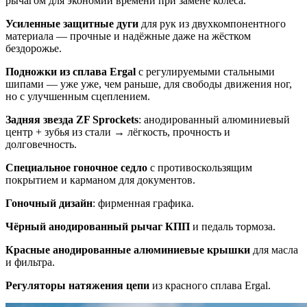
рычагом для экономии времени при замене колеса.
Усиленные защитные дуги
для рук из двухкомпонентного
материала — прочные и надёжные даже на жёстком
бездорожье.
Подножки из сплава Ergal
с регулируемыми стальными
шипами — уже уже, чем раньше, для свободы движения ног,
но с улучшенным сцеплением.
Задняя звезда ZF Sprockets
: анодированный алюминиевый
центр + зубья из стали → лёгкость, прочность и
долговечность.
Специальное гоночное седло
с противоскользящим
покрытием и карманом для документов.
Гоночный дизайн
: фирменная графика.
Чёрный анодированный рычаг КПП
и педаль тормоза.
Красные анодированные алюминиевые крышки
для масла
и фильтра.
Регуляторы натяжения цепи
из красного сплава Ergal.