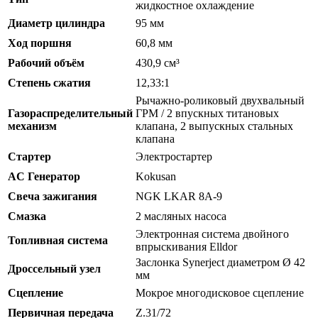
жидкостное охлаждение
Диаметр цилиндра
95 мм
Ход поршня
60,8 мм
Рабочий объём
430,9 см³
Степень сжатия
12,33:1
Рычажно-роликовый двухвальный
Газораспределительный
ГРМ / 2 впускных титановых
механизм
клапана, 2 выпускных стальных
клапана
Стартер
Электростартер
AC Генератор
Kokusan
Свеча зажигания
NGK LKAR 8A-9
Смазка
2 масляных насоса
Электронная система двойного
Топливная система
впрыскивания Elldor
Заслонка Synerject диаметром Ø 42
Дроссельный узел
мм
Сцепление
Мокрое многодисковое сцепление
Первичная передача
Z.31/72